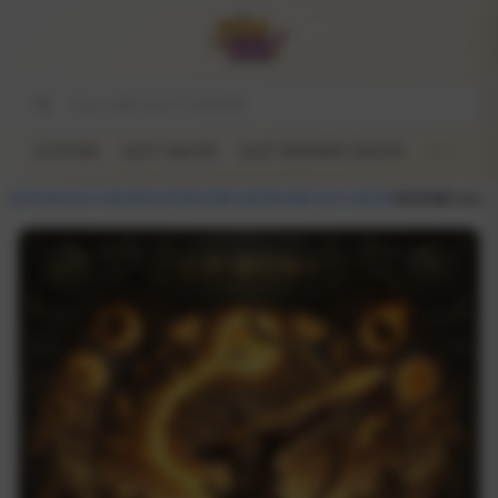
SLOT200
SLOT GACOR
SLOT MAXWIN GACOR
LINK SL
SLOT200
/
SLOT GACOR
/
SLOT200
/
LINK GACOR
/
LINK SLOT GACOR
/
SLOT200: Link Resmi SLOT 200 & Situs SLOT GACOR Akses Tercepat