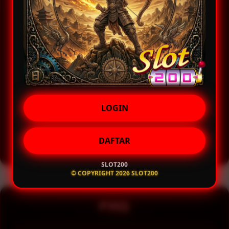
SLOT200 memberikan jaminan akses bebas
blokir ke semua permainan SLOT GACOR paling
viral. Gunakan link alternatif SLOT 200 resmi
demi kenyamanan taruhan Anda.
LOGIN
⚡ STATUS: Sistem
STABIL, CEPAT, dan
TERBARU
untuk pengalaman akses maksimal.
DAFTAR
SLOT200
© COPYRIGHT 2026 SLOT200
FAQ