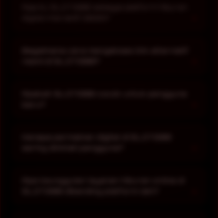
Apa itu SLOT200 sebagai platform hiburan
digital interaktif 2026?
SLOT200 dikenal sebagai platform hiburan
online modern yang menyediakan berbagai
Bagaimana cara mengakses link alternatif
permainan populer dengan sistem stabil, akses
resmi di SLOT200?
cepat, serta dukungan link alternatif agar
pengguna tetap nyaman mengakses layanan
Link alternatif resmi biasanya disediakan untuk
kapan saja.
membantu pengguna saat domain utama
Apakah SLOT200 cocok untuk pengguna
mengalami kendala. Pengguna cukup memakai
baru?
tautan terbaru dari sumber resmi agar tetap
bisa login dengan aman dan lancar.
Platform ini cukup ramah bagi pengguna baru
karena memiliki tampilan sederhana, proses
Kenapa permainan digital di SLOT200
registrasi mudah, serta fitur yang dapat
sering diminati pengguna?
digunakan dengan nyaman di berbagai
perangkat.
Permainan digital di platform ini populer karena
memiliki tampilan menarik, sistem responsif,
Apa keunggulan layanan hiburan online di
serta pengalaman bermain yang lebih fleksibel
SLOT200 dibanding platform lain?
untuk berbagai jenis pengguna.
Keunggulan utamanya terletak pada kestabilan