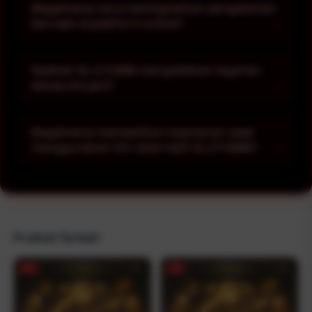
server, pilihan hiburan yang lengkap, serta
Bagaimana cara meningkatkan pengalaman
kemudahan akses melalui perangkat mobile
bermain di platform online?
maupun desktop tanpa proses rumit.
Pengguna disarankan memahami fitur yang
tersedia, mengatur penggunaan secara bijak,
Apakah SLOT200 menyediakan layanan
serta memilih jenis permainan yang sesuai agar
akses 24 jam?
pengalaman bermain menjadi lebih nyaman dan
optimalm.
Ya, platform ini umumnya dapat diakses selama
24 jam penuh, sehingga pemain bisa menikmati
Bagaimana memastikan keamanan saat
permainan kapan saja tanpa batasan waktu.
menggunakan link alternatif SLOT200?
Pastikan hanya menggunakan link resmi yang
dibagikan melalui sumber terpercaya agar
terhindar dari risiko penipuan atau situs palsu.
Produk Terkait
-2%
-1%